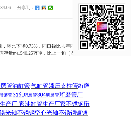
4:06
分享到：
万吨，环比下降0.73%，同口径比去年同期下降
库存量约1540.25万吨，比上一旬（即6月下
研磨管
油缸管
气缸管
液压支柱管
绗磨
珩磨管厂
316L
304
珩磨管
珩磨管
研磨管
生产厂 家
油缸管生产厂家
不锈钢珩
铬光轴
不锈钢空心光轴
不锈钢镀铬