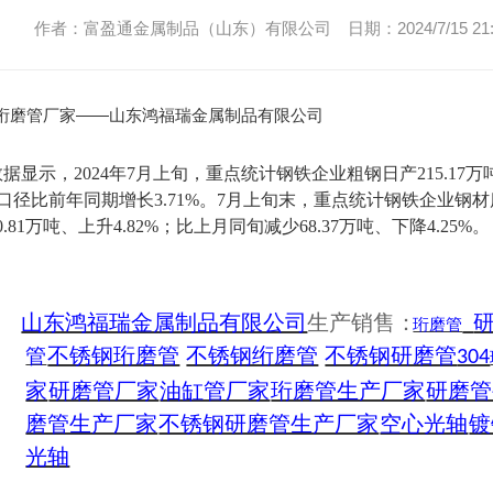
作者：富盈通金属制品（山东）有限公司 日期：2024/7/15 21:3
绗磨管厂家——山东鸿福瑞金属制品有限公司
据显示，2024年7月上旬，重点统计钢铁企业粗钢日产215.17
，同口径比前年同期增长3.71%。7月上旬末，重点统计钢铁企业钢材
.81万吨、上升4.82%；比上月同旬减少68.37万吨、下降4.25%。
山东鸿福瑞金属制品有限公司
生产销售：
珩磨管
不锈钢珩磨管
不锈钢绗磨管
不锈钢研磨管
管
304
家
研磨管厂家
油缸管厂家
珩磨管生产厂家
研磨管
磨管生产厂家
不锈钢研磨管生产厂家
空心光轴
镀
光轴