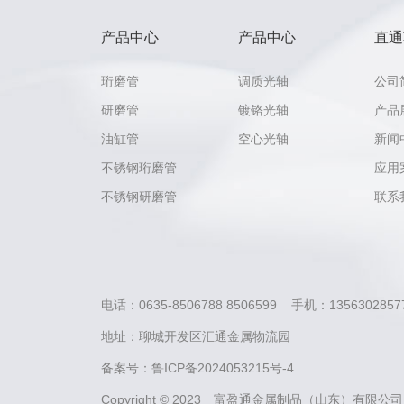
产品中心
产品中心
直通
珩磨管
调质光轴
公司
研磨管
镀铬光轴
产品
油缸管
空心光轴
新闻
不锈钢珩磨管
应用
不锈钢研磨管
联系
电话：0635-8506788 8506599 手机：13563028577
地址：聊城开发区汇通金属物流园
备案号：
鲁ICP备2024053215号-4
Copyright © 2023 富盈通金属制品（山东）有限公司