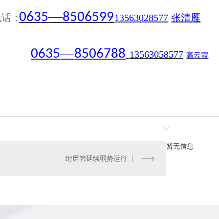
铬光轴
调质光轴
—
0635
8506599
电话：
13563028577
张清雁
—
0635
8506788
13563058577
高云霞
暂无信息
绗磨管延续弱势运行