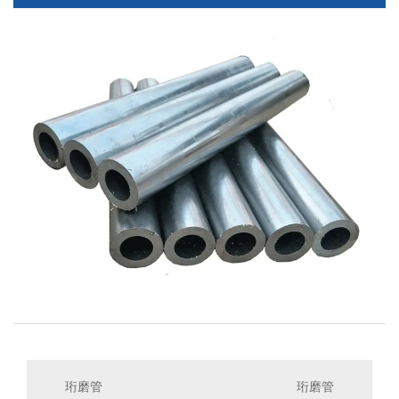
珩磨管
珩磨管