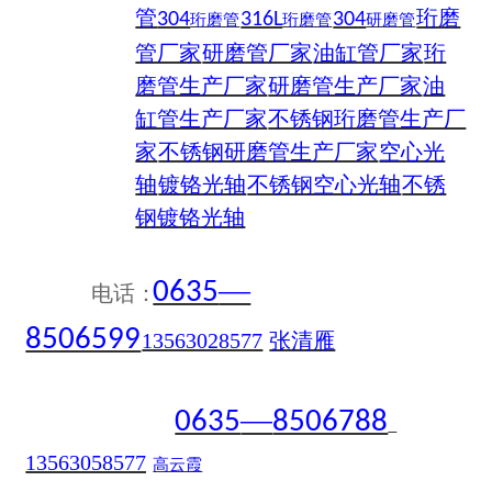
管
珩磨
304
316L
304
珩磨管
珩磨管
研磨管
管厂家
研磨管厂家
油缸管厂家
珩
磨管生产厂家
研磨管生产厂家
油
缸管生产厂家
不锈钢珩磨管生产厂
家
不锈钢研磨管生产厂家
空心光
轴
镀铬光轴
不锈钢空心光轴
不锈
钢镀铬光轴
—
0635
电话：
8506599
13563028577
张清雁
—
0635
8506788
13563058577
高云霞