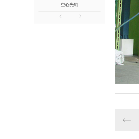
空心光轴
镀