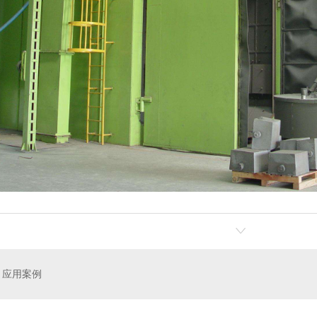
铬光轴
调质光轴
应用案例