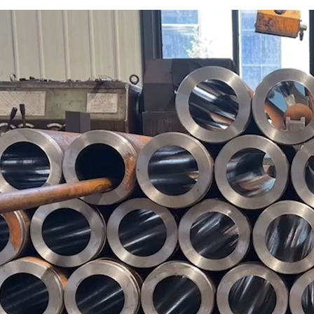
铬光轴
调质光轴